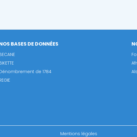
NOS BASES DE DONNÉES
N
BECANE
Fo
BIKETTE
Af
Dénombrement de 1784
Al
REGIE
Footer
Mentions légales
bottom