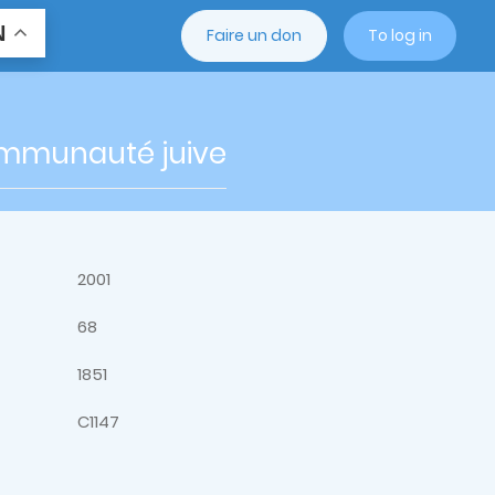
N
Faire un don
To log in
ommunauté juive
2001
68
1851
C1147