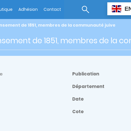
E
utique
Adhésion
Contact
nsement de 1851, membres de la communauté juive
sement de 1851, membres de la c
re
Publication
Département
Date
Cote