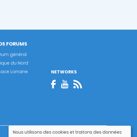
OS FORUMS
rum général
rique du Nord
sace Lorraine
NETWORKS
Nous utilisons des cookies et traitons des données
Guide utilisateur
Utilisation