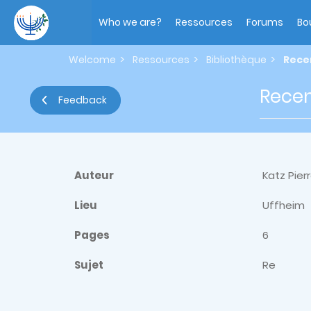
Skip
Main
to
navigation
Who we are?
Ressources
Forums
Bo
main
content
Welcome
Ressources
Bibliothèque
Rece
Recen
Feedback
Auteur
Katz Pier
Lieu
Uffheim
Pages
6
Sujet
Re