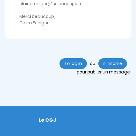
claire.feniger@sciencespo.fr
Merci beaucoup,
Claire Feniger
To log in
ou
s'inscrire
pour publier un message
Le CGJ
Footer