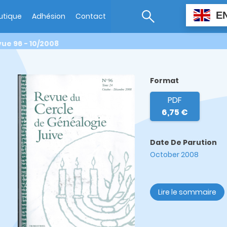
E
utique
Adhésion
Contact
ue 96 - 10/2008
Format
PDF
6,75 €
Date De Parution
October 2008
Lire le sommaire