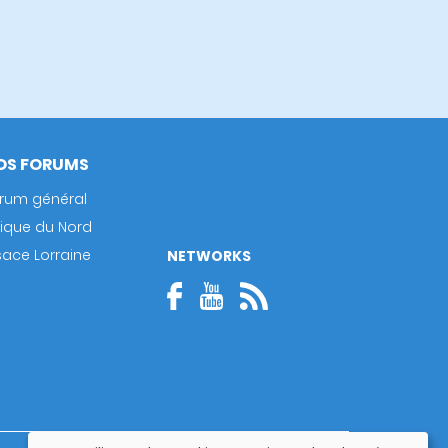
OS FORUMS
rum général
rique du Nord
sace Lorraine
NETWORKS