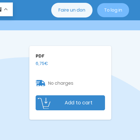
N
Faire un don
To log in
PDF
6,75€
No charges
Add to cart