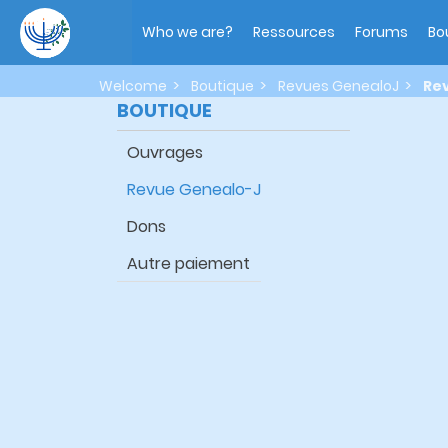
Skip
Main
to
navigation
Who we are?
Ressources
Forums
Bo
main
content
Welcome
Boutique
Revues GenealoJ
Rev
BOUTIQUE
Ouvrages
Revue Genealo-J
Dons
Autre paiement