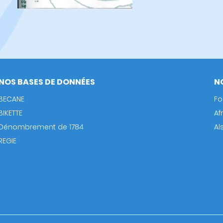
NOS BASES DE DONNÉES
N
BECANE
Fo
BIKETTE
Af
Dénombrement de 1784
Al
REGIE
Footer