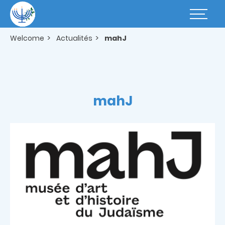
Skip
to
Basculer
main
la
content
navigatio
Welcome
Actualités
mahJ
mahJ