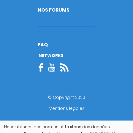
NOS FORUMS
FAQ
NETWORKS
© Copyright 2026
Footer
Mentions légales
bottom
Guide utilisateur
Nous utilisons des cookies et traitons des données
Utilisation