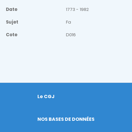
Date
1773 - 1982
Sujet
Fa
Cote
D016
Le CGJ
Footer
NOS BASES DE DONNÉES