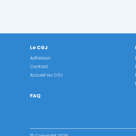
Le CGJ
Footer
Adhésion
Contact
Accueil au CGJ
FAQ
© Copyright 2026