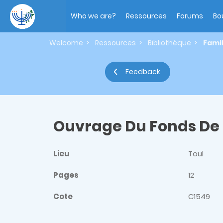
Skip
Main
to
navigation
Who we are?
Ressources
Forums
Bo
main
content
Welcome
Ressources
Bibliothèque
Fami
Feedback
Ouvrage Du Fonds De
Lieu
Toul
Pages
12
Cote
C1549