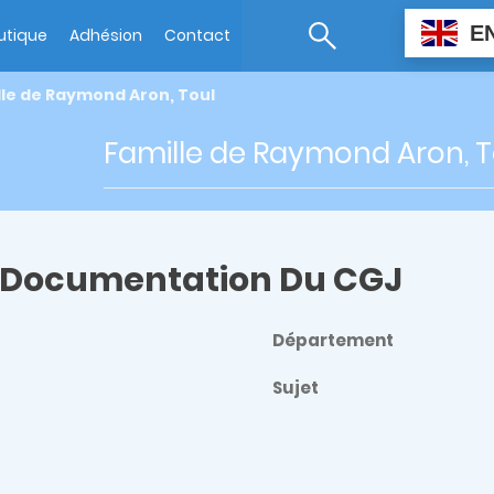
E
utique
Adhésion
Contact
lle de Raymond Aron, Toul
Famille de Raymond Aron, T
 Documentation Du CGJ
Département
Sujet