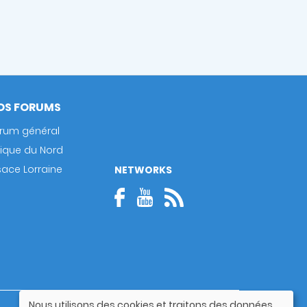
OS FORUMS
rum général
rique du Nord
sace Lorraine
NETWORKS
Nous utilisons des cookies et traitons des données