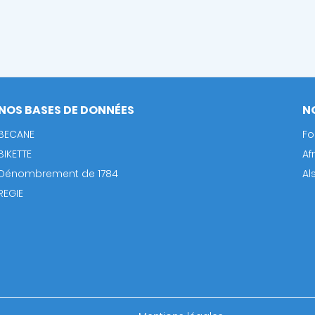
NOS BASES DE DONNÉES
N
BECANE
Fo
BIKETTE
Af
Dénombrement de 1784
Al
REGIE
Footer