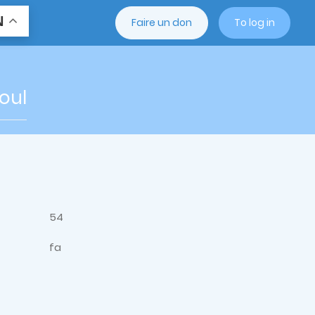
N
Faire un don
To log in
oul
54
fa