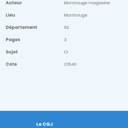
Auteur
Montrouge magasine
Lieu
Montrouge
Département
92
Pages
3
Sujet
Ci
Cote
C1540
Le CGJ
Footer