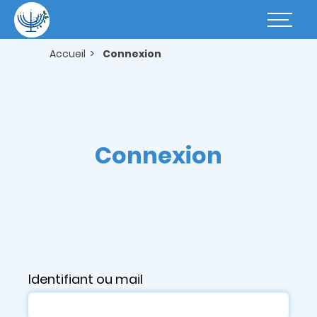
Aller
au
Basculer
contenu
la
principal
navigatio
Accueil
Connexion
Connexion
Identifiant ou mail