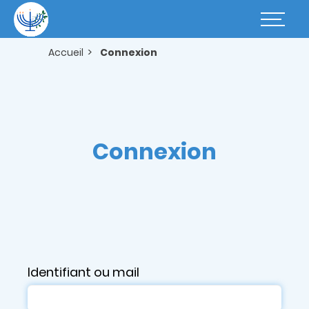
Aller
au
Basculer
contenu
la
principal
navigatio
Accueil
Connexion
Connexion
Identifiant ou mail