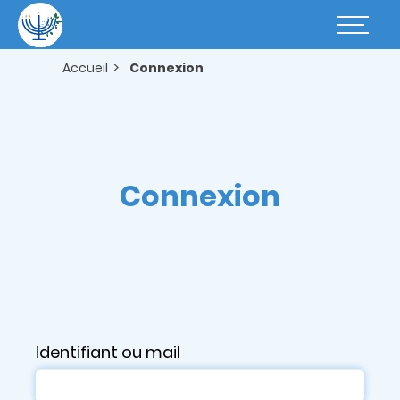
Aller
au
Basculer
contenu
la
principal
navigatio
Accueil
Connexion
Connexion
Identifiant ou mail