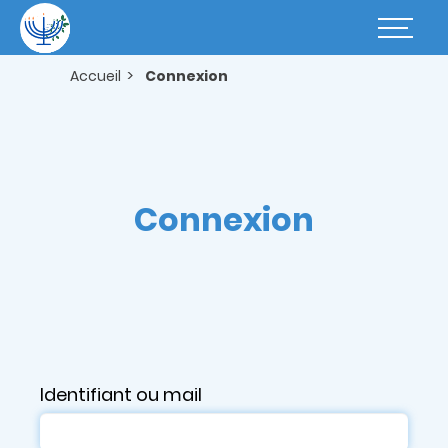
Aller
au
Basculer
contenu
la
principal
navigatio
Accueil
Connexion
Connexion
Identifiant ou mail