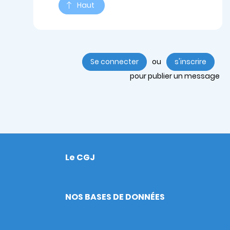
Haut
Se connecter
ou
s'inscrire
pour publier un message
Le CGJ
Footer
NOS BASES DE DONNÉES