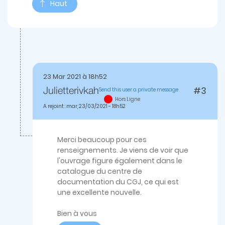
Haut
23 Mar 2021 à 18h52
#3
Send this user a private message
Julietterivkah
En
Hors Ligne
réponse
A rejoint : mar, 23/03/2021 - 18h52
à
compléments
d'information
par
Merci beaucoup pour ces
jeanjacques.spingarn
renseignements. Je viens de voir que
l'ouvrage figure également dans le
catalogue du centre de
documentation du CGJ, ce qui est
une excellente nouvelle.
Bien à vous