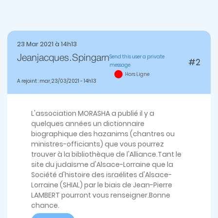
23 Mar 2021 à 14h13
Send this user a private
Jeanjacques.spingarn
#2
message
Hors Ligne
A rejoint : mar, 23/03/2021 - 14h13
L'association MORASHA a publié il y a
quelques années un dictionnaire
biographique des hazanims (chantres ou
ministres-officiants) que vous pourrez
trouver à la bibliothèque de l'Alliance.Tant le
site du judaïsme d'Alsace-Lorraine que la
Société d'histoire des israélites d'Alsace-
Lorraine (SHIAL) par le biais de Jean-Pierre
LAMBERT pourront vous renseigner.Bonne
chance.