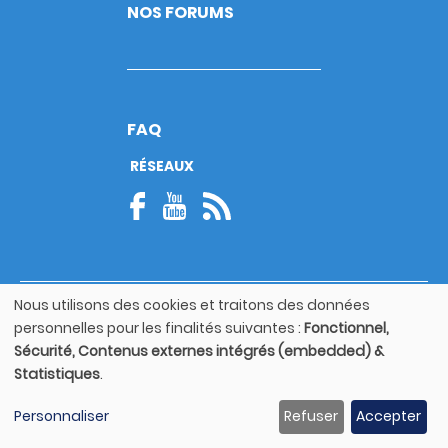
NOS FORUMS
FAQ
RÉSEAUX
Nous utilisons des cookies et traitons des données
© Copyright 2026
Utilisation
personnelles pour les finalités suivantes :
Fonctionnel,
Footer
des
Mentions légales
bottom
Sécurité, Contenus externes intégrés (embedded) &
données
Statistiques
.
personnelles
Guide utilisateur
et
Personnaliser
Refuser
Accepter
des