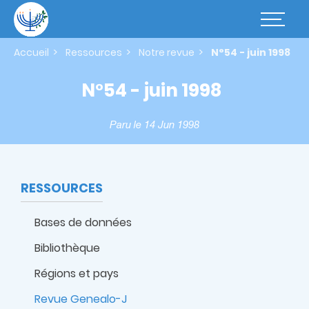
Aller
au
Basculer
contenu
la
principal
navigatio
Accueil
Ressources
Notre revue
N°54 - juin 1998
N°54 - juin 1998
Paru le 14 Jun 1998
RESSOURCES
Bases de données
Bibliothèque
Régions et pays
Revue Genealo-J