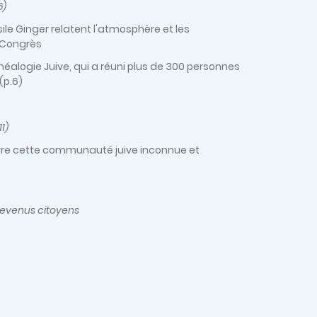
6)
sile Ginger relatent l'atmosphère et les
 Congrès
néalogie Juive, qui a réuni plus de 300 personnes
(p.6)
1)
vivre cette communauté juive inconnue et
 devenus citoyens