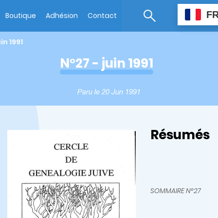
F
Boutique
Adhésion
Contact
in 1991
N°27 - juin 1991
Paru le 20 Jun 1991
Résumés
SOMMAIRE N°27