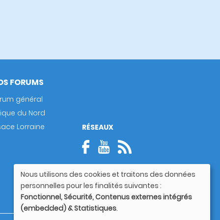
OS FORUMS
rum général
rique du Nord
sace Lorraine
RÉSEAUX
Nous utilisons des cookies et traitons des données
Utilisation
personnelles pour les finalités suivantes :
des
Fonctionnel, Sécurité, Contenus externes intégrés
données
(embedded) & Statistiques
.
personnelles