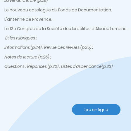
La vie du Cercle (p.29)
Le nouveau catalogue du Fonds de Documentation
.
L'antenne de Provence
.
Le 13e Congrès de la Société des Israélites d'Alsace Lorraine
.
Et les rubriques :
Informations (p.24) ; Revue des revues (p.25) ;
Notes de lecture (p.26) ;
Questions I Réponses (p.30) ; Listes d'ascendance(p.33)
Lire en ligne