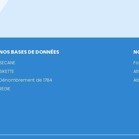
NOS BASES DE DONNÉES
N
BECANE
Fo
BIKETTE
Af
Dénombrement de 1784
Al
REGIE
Footer