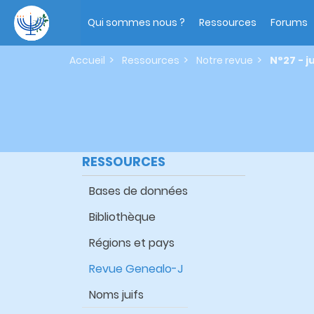
Aller
Main
au
navigation
Qui sommes nous ?
Ressources
Forums
contenu
principal
Accueil
Ressources
Notre revue
N°27 - ju
RESSOURCES
Bases de données
Bibliothèque
Régions et pays
Revue Genealo-J
Noms juifs