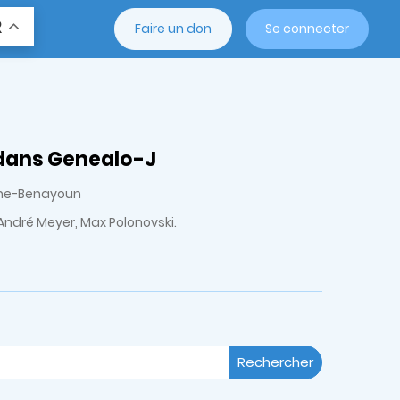
R
Faire un don
Se connecter
 dans Genealo-J
uche-Benayoun
André Meyer, Max Polonovski.
Rechercher