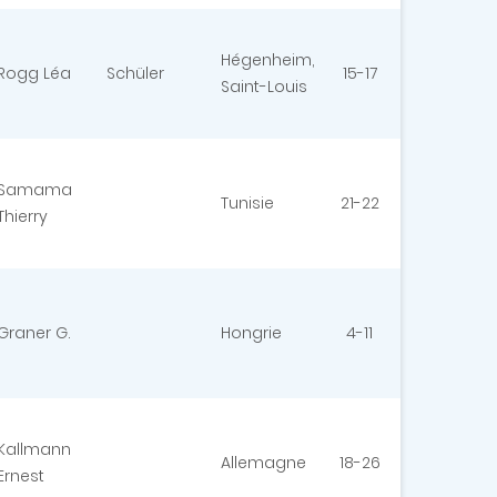
Hégenheim,
Rogg Léa
Schüler
15-17
Saint-Louis
Samama
Tunisie
21-22
Thierry
Graner G.
Hongrie
4-11
Kallmann
Allemagne
18-26
Ernest