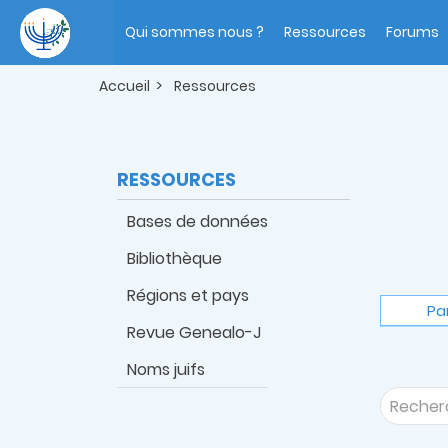
Aller
Main
au
navigation
Qui sommes nous ?
Ressources
Forums
contenu
principal
Accueil
Ressources
RESSOURCES
Bases de données
Bibliothèque
Régions et pays
Pa
Revue Genealo-J
Noms juifs