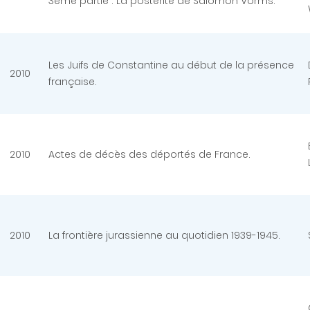
3ème partie : La postérité de Salomon Vorms.
Les Juifs de Constantine au début de la présence
2010
française.
2010
Actes de décès des déportés de France.
2010
La frontière jurassienne au quotidien 1939-1945.