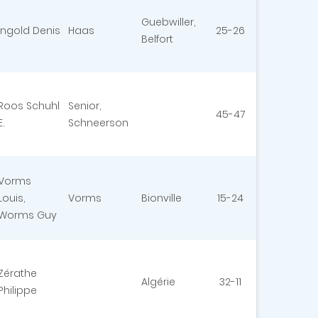
Guebwiller,
Ingold Denis
Haas
25-26
Belfort
Roos Schuhl
Senior,
45-47
E.
Schneerson
Vorms
Louis,
Vorms
Bionville
15-24
Worms Guy
Zérathe
Algérie
32-11
Philippe