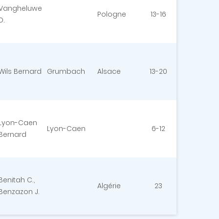
Vangheluwe
Pologne
13-16
D.
Wils Bernard
Grumbach
Alsace
13-20
Lyon-Caen
Lyon-Caen
6-12
Bernard
Benitah C.,
Algérie
23
Benzazon J.