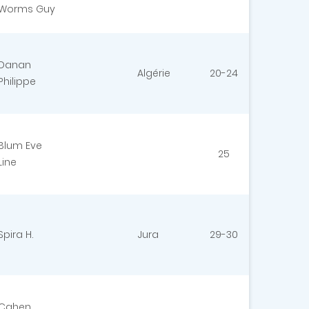
Worms Guy
Danan
Algérie
20-24
Philippe
Blum Eve
25
Line
Spira H.
Jura
29-30
Cahen