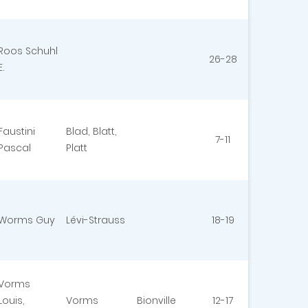
Roos Schuhl
26-28
E.
Faustini
Blad, Blatt,
7-11
Pascal
Platt
Worms Guy
Lévi-Strauss
18-19
Vorms
Louis,
Vorms
Bionville
12-17