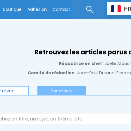
F
Boutique
Adhésion
Contact
Retrouvez les articles parus
Rédactrice en chef
: Joëlle Allo
Comité de rédaction
: Jean-Paul Durand, Pierre-
r revue
Par article