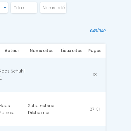
949/949
Auteur
Noms cités
Lieux cités
Pages
Roos Schuhl
18
E.
Haas
Schorestène,
27-31
Patricia
Dilsheimer