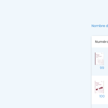
Nombre de
Numér
99
100