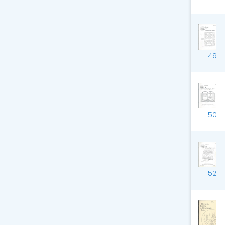
49
50
52