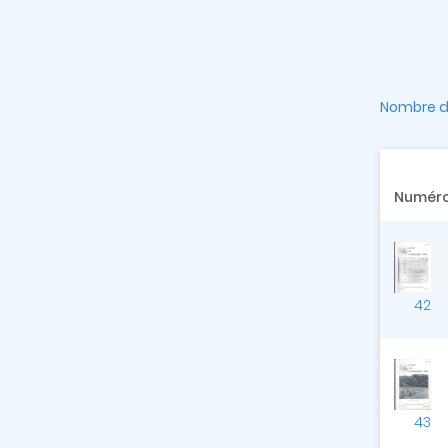
Nombre de
Numér
42
43