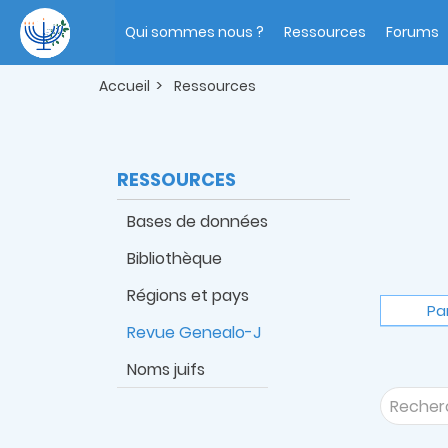
Aller
Main
au
navigation
Qui sommes nous ?
Ressources
Forums
contenu
principal
Accueil
Ressources
RESSOURCES
Bases de données
Bibliothèque
Régions et pays
Pa
Revue Genealo-J
Noms juifs