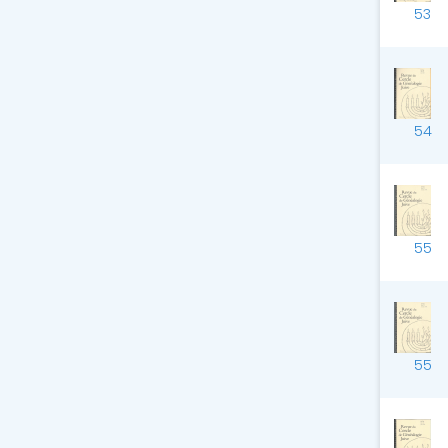
53
54
55
55