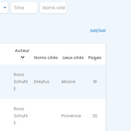
949/949
Auteur
Noms cités
Lieux cités
Pages
Roos
Schuhl
Dreyfus
Alsace
19
E.
Roos
Schuhl
Provence
20
E.