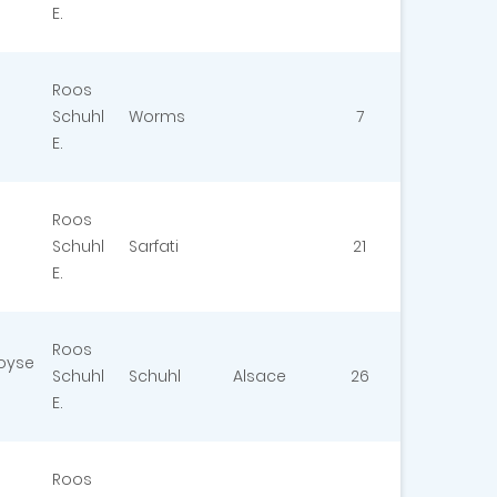
E.
Roos
Schuhl
Worms
7
E.
Roos
Schuhl
Sarfati
21
E.
Roos
Moyse
Schuhl
Schuhl
Alsace
26
E.
Roos