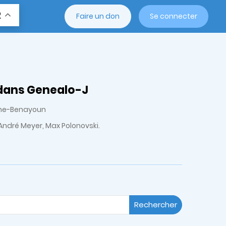
R
Faire un don
Se connecter
 dans Genealo-J
uche-Benayoun
André Meyer, Max Polonovski.
Rechercher