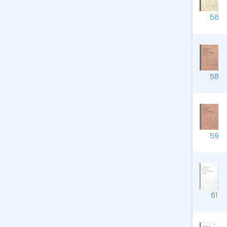
56
58
59
61