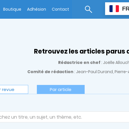
F
Boutique
Adhésion
Contact
Retrouvez les articles parus
Rédactrice en chef
: Joëlle Allo
Comité de rédaction
: Jean-Paul Durand, Pierre-
r revue
Par article