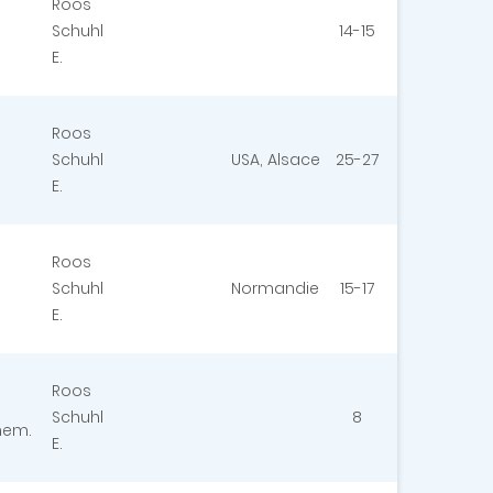
Roos
Schuhl
14-15
E.
Roos
Schuhl
USA, Alsace
25-27
E.
Roos
Schuhl
Normandie
15-17
E.
Roos
Schuhl
8
hem.
E.