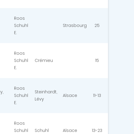
Roos
Schuhl
Strasbourg
25
E.
Roos
Schuhl
Crémieu
15
E.
Roos
y,
Steinhardt,
Schuhl
Alsace
11-13
Lévy
E.
Roos
Schuhl
Schuhl
Alsace
13-23