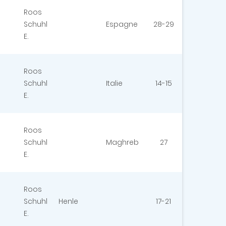
Roos
Schuhl
Espagne
28-29
E.
Roos
Schuhl
Italie
14-15
E.
Roos
Schuhl
Maghreb
27
E.
Roos
Schuhl
Henle
17-21
E.