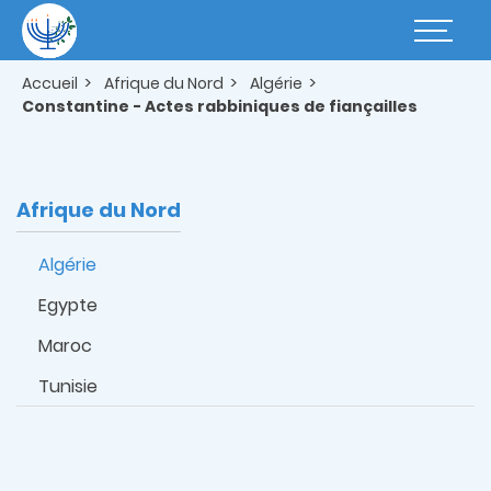
Aller
au
Basculer
contenu
la
principal
navigatio
Accueil
Afrique du Nord
Algérie
Constantine - Actes rabbiniques de fiançailles
Afrique du Nord
Algérie
Egypte
Maroc
Tunisie