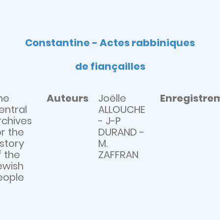
Constantine - Actes rabbiniques
de fiançailles
he
Auteurs
Joëlle
Enregistre
entral
ALLOUCHE
rchives
- J-P
or the
DURAND -
istory
M.
f the
ZAFFRAN
ewish
eople
]