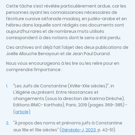
Cette tâche s’est révélée particulièrement ardue, car les
personnes ayant les connaissances nécessaires de
l’écriture cursive séfarade maalaq, en judéo-arabe et en
hébreu dans laquelle sont rédigés ces documents sont
aujourd’hui rares et de nombreux mots utilisés
correspondent à des notions dont le sens a été perdu.
Ces archives ont déjà fait l’objet des deux publications de
Joëlle Allouche Benayoun et de Jean Paul Durand.
Nous vous encourageons à les lire ou les relire pour en
comprendre l’importance :
"Les Juifs de Constantine (XVIIIe-XXe siècles)", in
L’Algérie au présent. Entre résistances et
changements (sous la direction de Karima Dirèche),
Editions IRMC- Karthala), Paris, 2019 (pages 369-385) -
(article)
"À propos des noms et prénoms juifs à Constantine
aux 18e et 19e siècles" (
Généalo-J, 2023
, p. 42-51).