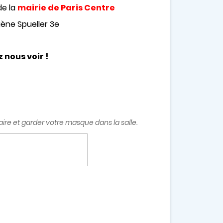
de la
mairie de Paris Centre
gène Spueller 3e
 nous voir !
ire et garder votre masque dans la salle.