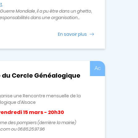
t
.
uerre Mondiale, il a pu être dans un ghetto,
esponsabilités dans une organisation...
En savoir plus
Ac
e du Cercle Généalogique
ganise une Rencontre mensuelle de la
logique d’Alsace
endredi 15 mars - 20h30
rne des pompiers (derrière la mairie)
om ou 06.85.25.97.96