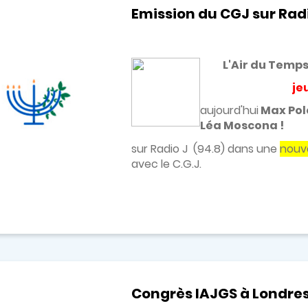
Emission du CGJ sur Radi
L'Air du Temp
je
aujourd'hui
Max Pol
Léa Moscona !
sur Radio J (
94.8
) dans une
nouve
avec le C.G.J.
Congrès IAJGS à Londres -