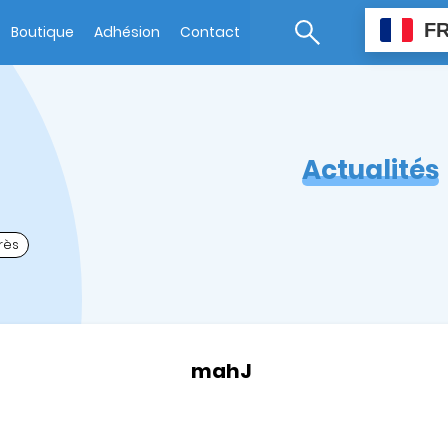
F
Boutique
Adhésion
Contact
Actualités
rès
mahJ