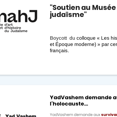
"Soutien au Musée d
judaïsme"
Boycott du
colloque « Les hi
et Époque moderne) » par cert
français.
YadVashem demande au
l’holocauste...
YadVashem demande aux
surviva