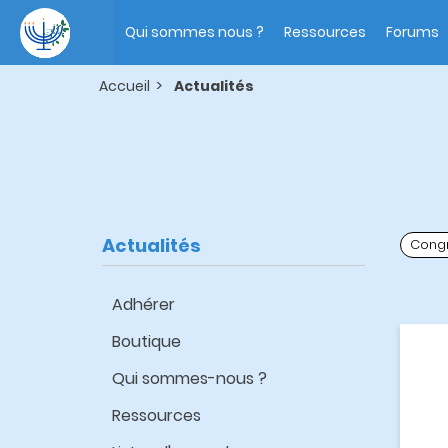
Aller
Main
au
navigation
Qui sommes nous ?
Ressources
Forums
contenu
principal
Accueil
Actualités
Actualités
Cong
Adhérer
Boutique
Qui sommes-nous ?
Ressources