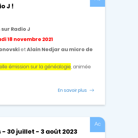
o J !
s
sur Radio J
udi 18 novembre 2021
onovski
et
Alain Nedjar au micro de
lle émission sur la généalogie
, animée
En savoir plus
Ac
 30 juillet - 3 août 2023