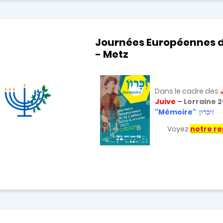
Journées Européennes de
- Metz
Dans le cadre des
Juive
– Lorraine 
"Mémoire"
ן
זיכרו
Voyez
notre r