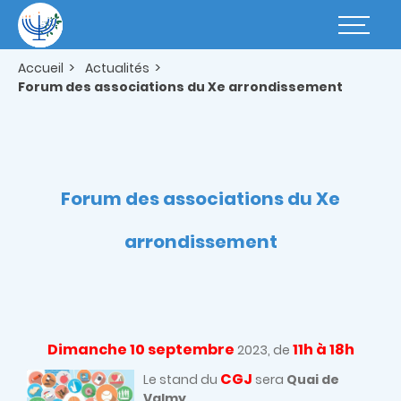
Aller
au
Basculer
contenu
la
principal
navigatio
Accueil
Actualités
Forum des associations du Xe arrondissement
Forum des associations du Xe
arrondissement
Dimanche 10 septembre
11h à 18h
2023, de
CGJ
Le stand du
sera
Quai de
Valmy