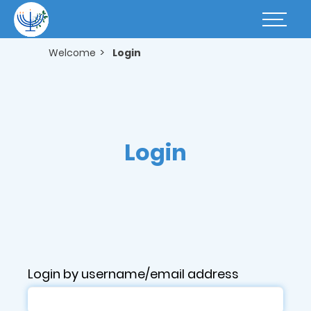
Skip
to
Basculer
main
la
content
navigatio
Welcome
Login
Login
Login by username/email address