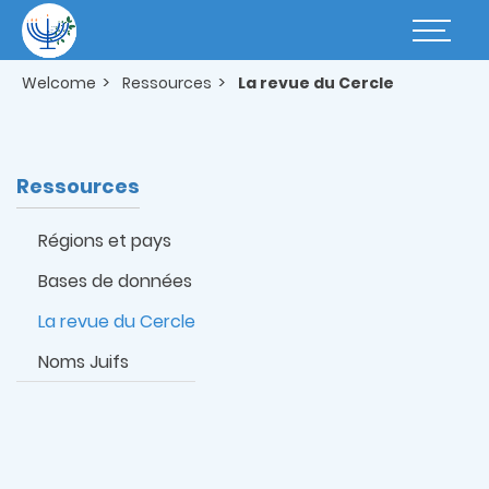
Skip
to
Basculer
main
la
content
navigatio
Welcome
Ressources
La revue du Cercle
Ressources
Régions et pays
Bases de données
La revue du Cercle
Noms Juifs