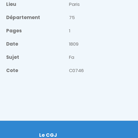
Lieu
Paris
Département
75
Pages
1
Date
1809
Sujet
Fa
Cote
C0746
Le CGJ
Footer