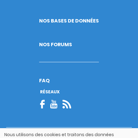
NOS BASES DE DONNÉES
NOS FORUMS
FAQ
RÉSEAUX
Nous utilisons des cookies et traitons des données
© Copyright 2026
Utilisation