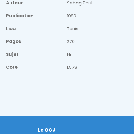
Auteur
Sebag Paul
Publication
1989
Lieu
Tunis
Pages
270
Sujet
Hi
Cote
L578
Le CGJ
Footer