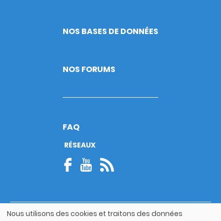
NOS BASES DE DONNÉES
NOS FORUMS
FAQ
RÉSEAUX
Nous utilisons des cookies et traitons des données
© Copyright 2026
Utilisation