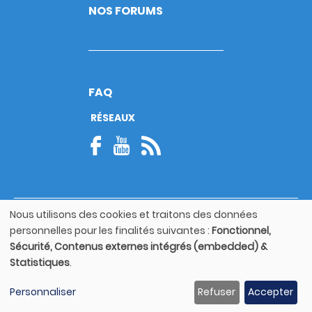
NOS FORUMS
FAQ
RÉSEAUX
Nous utilisons des cookies et traitons des données
© Copyright 2026
Utilisation
personnelles pour les finalités suivantes :
Fonctionnel,
Footer
des
Mentions légales
bottom
Sécurité, Contenus externes intégrés (embedded) &
données
Statistiques
.
personnelles
Guide utilisateur
et
Personnaliser
Refuser
Accepter
des