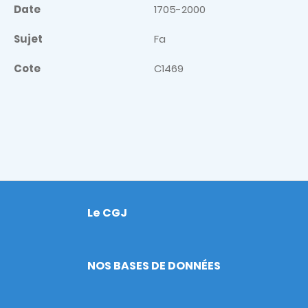
Date
1705-2000
Sujet
Fa
Cote
C1469
Le CGJ
Footer
NOS BASES DE DONNÉES