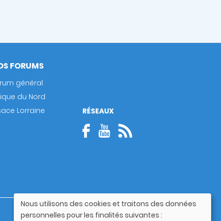
OS FORUMS
rum général
rique du Nord
sace Lorraine
RÉSEAUX
Nous utilisons des cookies et traitons des données
Utilisation
Guide utilisateur
personnelles pour les finalités suivantes :
des