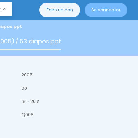
R
Faire un don
Se connecter
diapos ppt
2005) / 53 diapos ppt
2005
88
18 - 20 s
Q008