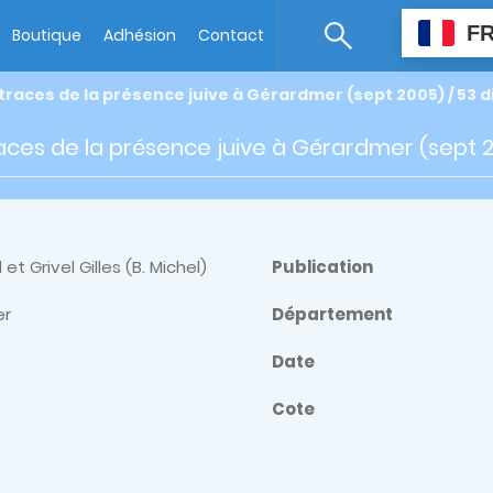
F
Boutique
Adhésion
Contact
 traces de la présence juive à Gérardmer (sept 2005) / 53 
races de la présence juive à Gérardmer (sept 
et Grivel Gilles (B. Michel)
Publication
er
Département
Date
Cote