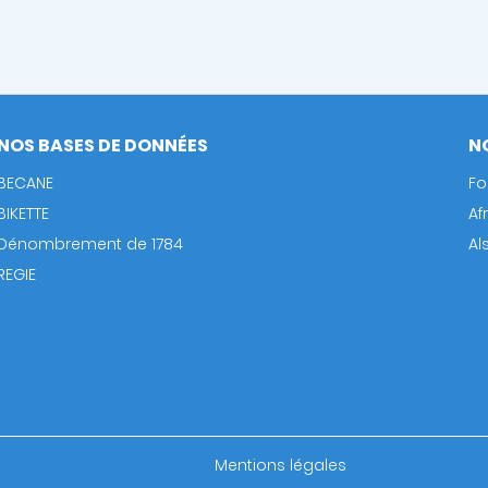
NOS BASES DE DONNÉES
N
BECANE
Fo
BIKETTE
Af
Dénombrement de 1784
Al
REGIE
Footer
Mentions légales
bottom