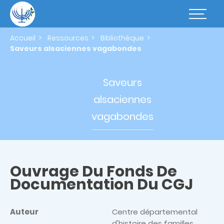
Aller
au
Basculer
contenu
la
principal
navigatio
Accueil
Ressources
Bibliothèque
Saveurs alsaciennes vagabondes
Saveurs
alsaciennes
vagabondes
Ouvrage Du Fonds De
Documentation Du CGJ
Auteur
Centre départemental
d'histoire des familles