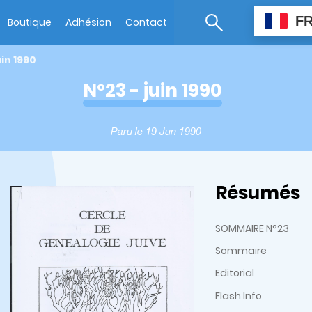
F
Boutique
Adhésion
Contact
uin 1990
N°23 - juin 1990
Paru le 19 Jun 1990
Résumés
SOMMAIRE N°23
Sommaire
Editorial
Flash Info