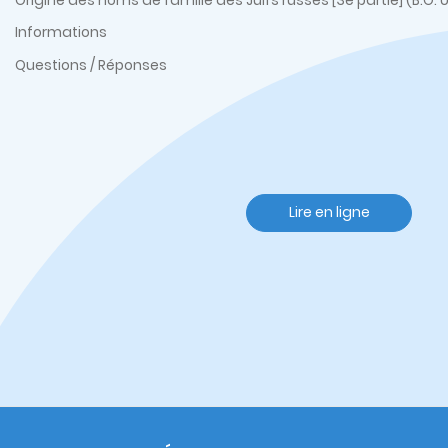
Origine des noms de famille des Juifs russes [3e partie] (B.O. 
Informations
Questions / Réponses
Lire en ligne