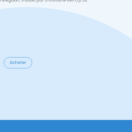
Unbegaun, traduit par Christiane Kern) p.32
Acheter