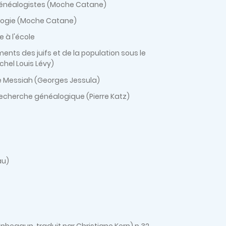
généalogistes (Moche Catane)
alogie (Moche Catane)
 à l'école
ents des juifs et de la population sous le
chel Louis Lévy)
lle Messiah (Georges Jessula)
 recherche généalogique (Pierre Katz)
au)