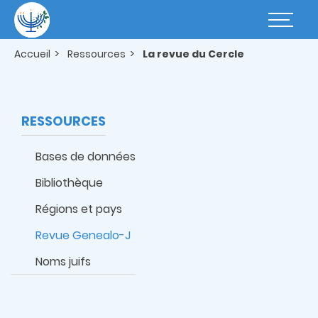
Aller
au
Basculer
contenu
la
principal
navigatio
Accueil
Ressources
La revue du Cercle
RESSOURCES
Bases de données
Bibliothèque
Régions et pays
Revue Genealo-J
Noms juifs