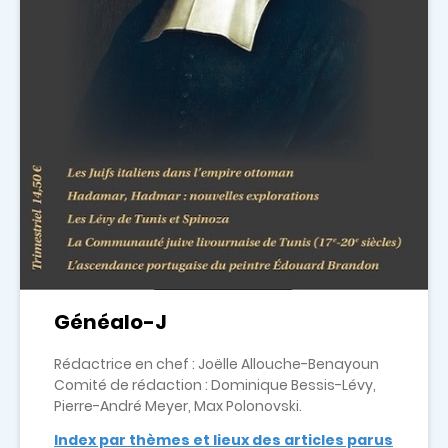
Généalo-J
Rédactrice en chef : Joëlle Allouche-Benayoun
Comité de rédaction : Dominique Bessis-Lévy,
Pierre-André Meyer, Max Polonovski.
Index par thèmes et lieux des articles parus