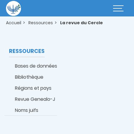
Aller
au
Basculer
contenu
la
principal
navigatio
Accueil
Ressources
La revue du Cercle
RESSOURCES
Bases de données
Bibliothèque
Régions et pays
Revue Genealo-J
Noms juifs