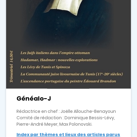
Généalo-J
Rédactrice en chef : Joëlle Allouche-Benayoun
Comité de rédaction : Dominique Bessis-Lévy,
Pierre-André Meyer, Max Polonovski.
Index par thèmes et lieux des articles parus