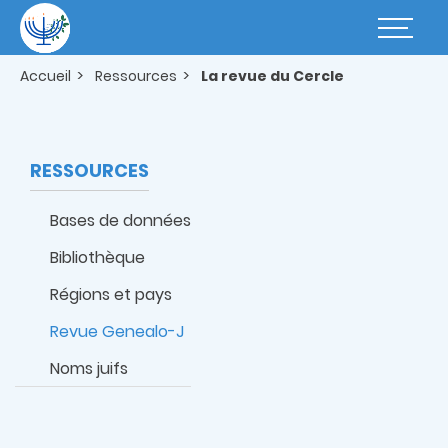
Aller
au
Basculer
contenu
la
principal
navigatio
Accueil
Ressources
La revue du Cercle
RESSOURCES
Bases de données
Bibliothèque
Régions et pays
Revue Genealo-J
Noms juifs