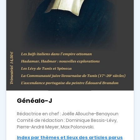
Généalo-J
Rédactrice en chef : Joëlle Allouche-Benayoun
Comité de rédaction : Dominique Bessis-Lévy,
Pierre-André Meyer, Max Polonovski.
Index par thèmes et lieux des articles parus