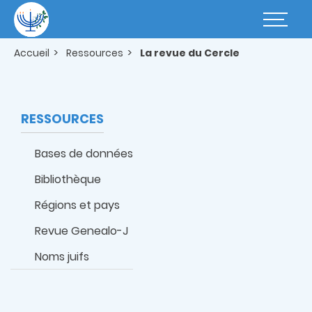
Aller
au
Basculer
contenu
la
principal
navigatio
Accueil
Ressources
La revue du Cercle
RESSOURCES
Bases de données
Bibliothèque
Régions et pays
Revue Genealo-J
Noms juifs