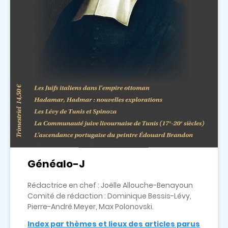
Généalo-J
Rédactrice en chef : Joëlle Allouche-Benayoun
Comité de rédaction : Dominique Bessis-Lévy,
Pierre-André Meyer, Max Polonovski.
Index par thèmes et lieux des articles parus