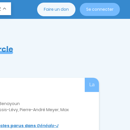
R
Faire un don
Se connecter
rcle
La
e-Benayoun
sis-Lévy, Pierre-André Meyer, Max
ticles parus dans
Généalo-J