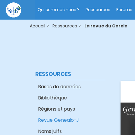
Aller
Main
au
navigation
Qui sommes nous ?
Ressources
Forums
contenu
principal
Accueil
Ressources
La revue du Cercle
RESSOURCES
Bases de données
Bibliothèque
Régions et pays
Revue Genealo-J
Noms juifs