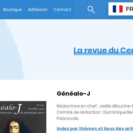
F
Boutique
Adhésion
Contact
La revue du Ce
Généalo-J
Rédactrice en chef : Joëlle Allouch
Comité de rédaction : Dominique Bes
Polonovski.
Index par thèmes et lieux des ar