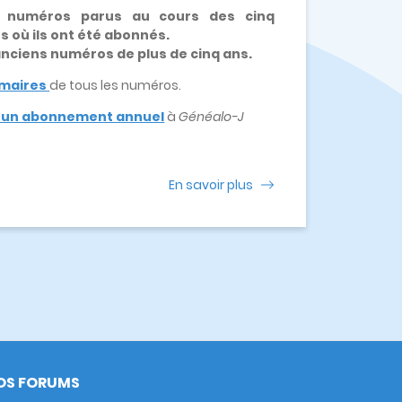
x numéros parus au cours des cinq
es où ils ont été abonnés.
 anciens numéros de plus de cinq ans.
maires
de tous les numéros.
e un abonnement annuel
à
Généalo-J
En savoir plus
OS FORUMS