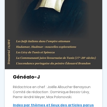
Généalo-J
Rédactrice en chef : Joëlle Allouche-Benayoun
Comité de rédaction : Dominique Bessis-Lévy,
Pierre-André Meyer, Max Polonovski.
Index par thèmes et lieux des articles parus