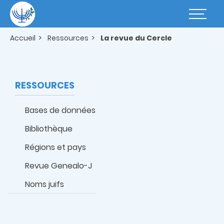
Aller
au
Basculer
contenu
la
principal
navigatio
Accueil
Ressources
La revue du Cercle
RESSOURCES
Bases de données
Bibliothèque
Régions et pays
Revue Genealo-J
Noms juifs