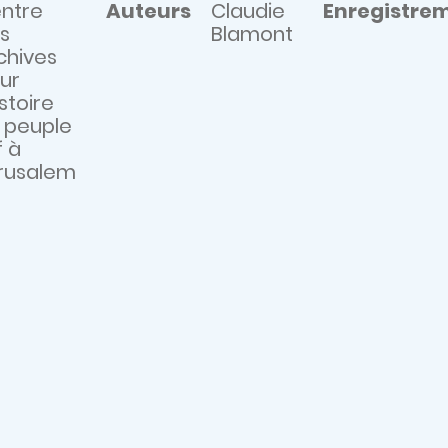
ntre
Auteurs
Claudie
Enregistre
s
Blamont
chives
ur
istoire
 peuple
f à
rusalem