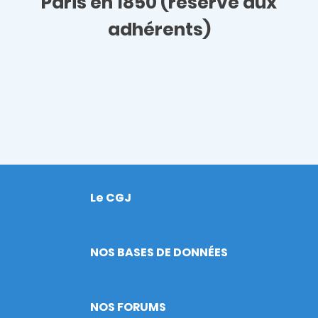
Paris en 1850
(réservé aux
adhérents)
Le CGJ
Footer
NOS BASES DE DONNÉES
NOS FORUMS