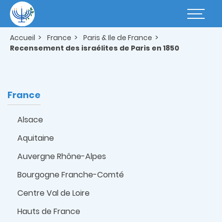
Aller
au
Basculer
contenu
la
principal
navigatio
Accueil
France
Paris & Ile de France
Recensement des israélites de Paris en 1850
France
Alsace
Aquitaine
Auvergne Rhône-Alpes
Bourgogne Franche-Comté
Centre Val de Loire
Hauts de France