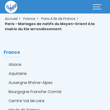
Aller
au
Basculer
contenu
la
principal
navigatio
Accueil
France
Paris & Ile de France
Paris - Mariages de natifs du Moyen-Orient à la
mairie du XIe arrondissement
France
Alsace
Aquitaine
Auvergne Rhône-Alpes
Bourgogne Franche-Comté
Centre Val de Loire
Hauts de France