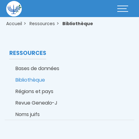
Aller
au
Basculer
contenu
la
principal
navigatio
Accueil
Ressources
Bibliothèque
RESSOURCES
Bases de données
Bibliothèque
Régions et pays
Revue Genealo-J
Noms juifs