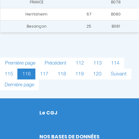
FRANCE
B078
Herrlisheim
67
B080
Besançon
25
B081
Pagination
Première
Première page
Page
Précédent
Page
112
Page
113
Page
114
page
précédente
Page
115
Page
116
Page
117
Page
118
Page
119
Page
120
Page
Suivant
courante
suivante
Dernière
Dernière page
page
Le CGJ
Footer
NOS BASES DE DONNÉES