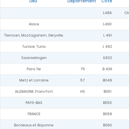
Lieu
Département
Cote
L489
Ch
Alace
L490
Tlemcen, Mostaganem, Géryville.
L 491
Tunisie, Tunis
L 492
Saarwelingen
lL502
Paris 11e
75
B 436
Metz et Lorraine
57
B049
ALLEMAGNE, Francfort
HS
B051
PAYS-BAS
B053
FRANCE
B058
Bordeaux et Bayonne
B060