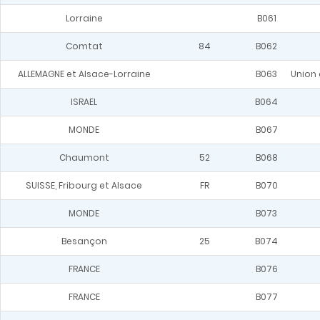
Lorraine
B061
Comtat
84
B062
ALLEMAGNE et Alsace-Lorraine
B063
Union 
ISRAEL
B064
MONDE
B067
Chaumont
52
B068
SUISSE, Fribourg et Alsace
FR
B070
MONDE
B073
Besançon
25
B074
FRANCE
B076
FRANCE
B077