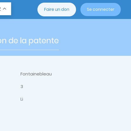
R
Faire un don
Se connecter
n de la patente
Fontainebleau
3
Li