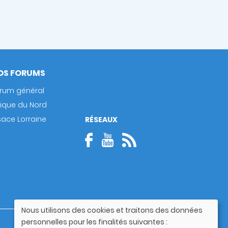
OS FORUMS
rum général
rique du Nord
sace Lorraine
RÉSEAUX
Nous utilisons des cookies et traitons des données
Utilisation
personnelles pour les finalités suivantes :
Guide utilisateur
des