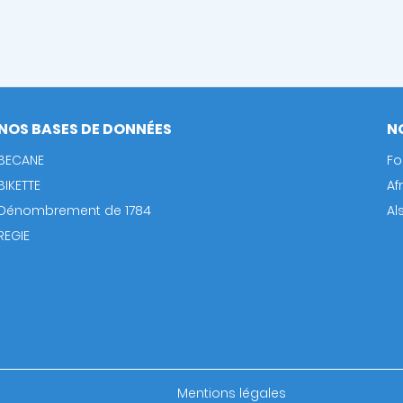
NOS BASES DE DONNÉES
N
BECANE
Fo
BIKETTE
Af
Dénombrement de 1784
Al
REGIE
Footer
Mentions légales
bottom