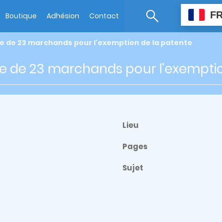
F
Boutique
Adhésion
Contact
e de 23 marchands pour l'exemption de la patente
e de 23 marchands pour l'exemptio
Lieu
Pages
Sujet