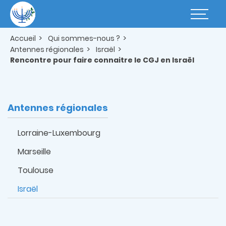
Aller
au
Basculer
contenu
la
principal
navigatio
Accueil
Qui sommes-nous ?
Antennes régionales
Israël
Rencontre pour faire connaitre le CGJ en Israël
Antennes régionales
Lorraine-Luxembourg
Marseille
Toulouse
Israël