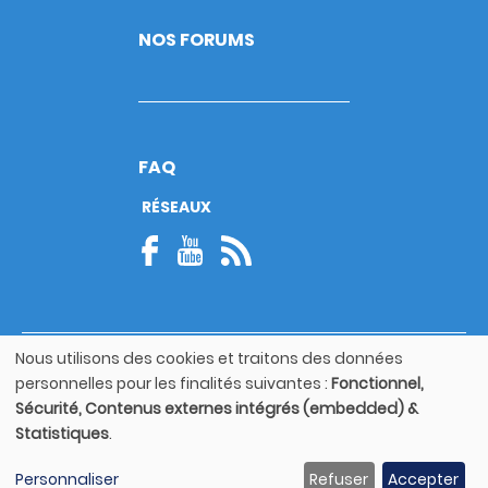
NOS FORUMS
FAQ
RÉSEAUX
Nous utilisons des cookies et traitons des données
© Copyright 2026
Utilisation
personnelles pour les finalités suivantes :
Fonctionnel,
Footer
des
Mentions légales
bottom
Sécurité, Contenus externes intégrés (embedded) &
données
Statistiques
.
personnelles
Guide utilisateur
et
Personnaliser
Refuser
Accepter