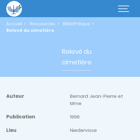
Aller
au
Basculer
contenu
la
principal
navigatio
Accueil
Ressources
Bibliothèque
Relevé du cimetière
Relevé du
cimetière
Auteur
Bernard Jean-Pierre et
Mme
Publication
1996
Lieu
Niedervisse