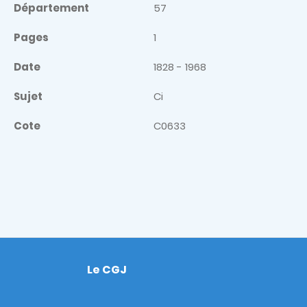
Département
57
Pages
1
Date
1828 - 1968
Sujet
Ci
Cote
C0633
Le CGJ
Footer