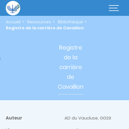
Aller
au
Basculer
contenu
la
principal
navigatio
Accueil
Ressources
Bibliothèque
Registre de la carrière de Cavaillon
Registre
de
la
carrière
de
Cavaillon
Auteur
AD du Vaucluse, GG29