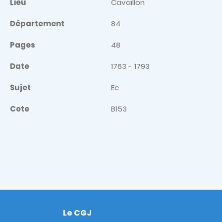
Lieu
Cavaillon
Département
84
Pages
48
Date
1763 - 1793
Sujet
Ec
Cote
B153
Le CGJ
Footer