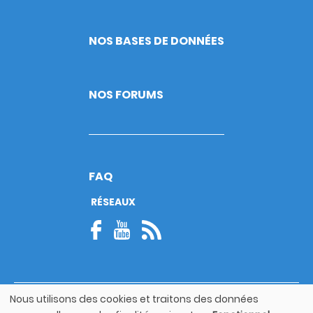
NOS BASES DE DONNÉES
NOS FORUMS
FAQ
RÉSEAUX
Nous utilisons des cookies et traitons des données
© Copyright 2026
Utilisation