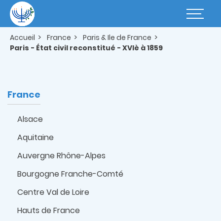
Aller
au
Basculer
contenu
la
principal
navigatio
Accueil
France
Paris & Ile de France
Paris - État civil reconstitué - XVIè à 1859
France
Alsace
Aquitaine
Auvergne Rhône-Alpes
Bourgogne Franche-Comté
Centre Val de Loire
Hauts de France