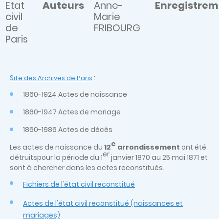
Etat
Auteurs
Anne-
Enregistrem
civil
Marie
de
FRIBOURG
Paris
S
:
ite des Archives de Paris
1860-1924
Actes de naissance
1860-1947 Actes de mariage
1860-1986 Actes de décès
e
Les actes de naissance du
12
arrondissement
ont été
er
détruitspour la période du 1
janvier 1870 au 25 mai 1871 et
sont à chercher dans les actes reconstitués.
Fichiers de l'état civil reconstitué
Actes de l'état civil reconstitué (naissances et
mariages)