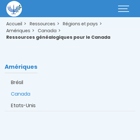
Aller
au
Basculer
contenu
la
principal
navigatio
Accueil
Ressources
Régions et pays
Amériques
Canada
Ressources généalogiques pour le Canada
Amériques
Brésil
Canada
Etats-Unis