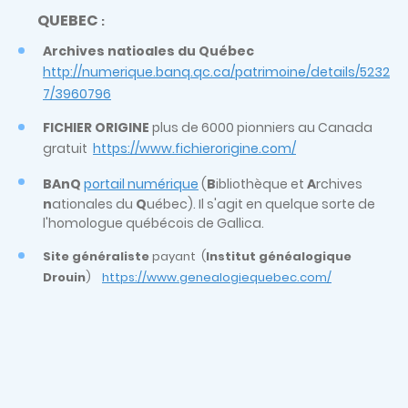
QUEBEC
:
Archives natioales du Québec
http://numerique.banq.qc.ca/patrimoine/details/5232
7/3960796
FICHIER ORIGINE
plus de 6000 pionniers au Canada
gratuit
https://www.fichierorigine.com/
BAnQ
portail numérique
(
B
ibliothèque et
A
rchives
n
ationales du
Q
uébec). Il s'agit en quelque sorte de
l'homologue québécois de Gallica.
Site généraliste
payant
(
Institut généalogique
Drouin
)
https://www.genealogiequebec.com/