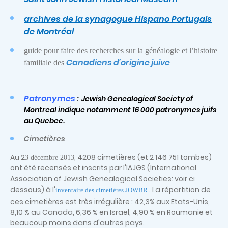
archives de la synagogue Hispano Portugais
de Montréal
.
guide pour faire des recherches sur la généalogie et l’histoire
Canadiens d’origine juive
familiale des
Patronymes
:
Jewish Genealogical Society of
Montreal indique notamment 16 000 patronymes juifs
au Quebec.
Cim
etière
s
Au 2
, 4208 cimetières (et 2 146 751 tombes)
3 décembre 2013
ont été recensés et inscrits par l'IAJGS (International
Association of Jewish Genealogical Societies: voir ci
dessous) à l'
. La répartition de
inventaire des cimetières JOWBR
ces cimetières est très irrégulière : 42,3% aux Etats-Unis,
8,10 % au Canada, 6,36 % en Israël, 4,90 % en Roumanie et
beaucoup moins dans d'autres pays.