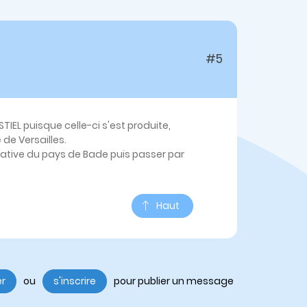
#5
TIEL puisque celle-ci s'est produite,
de Versailles.
 native du pays de Bade puis passer par
Haut
er
ou
s'inscrire
pour publier un message