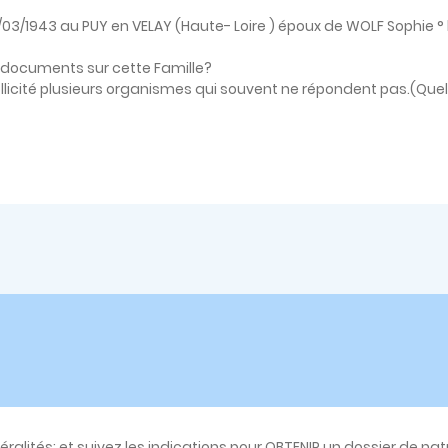
 13/03/1943 au PUY en VELAY (Haute- Loire ) époux de WOLF Sophie ° 
es documents sur cette Famille?
ollicité plusieurs organismes qui souvent ne répondent pas.(Que
néralités; et suivez les indications pour OBTENIR un dossier de na