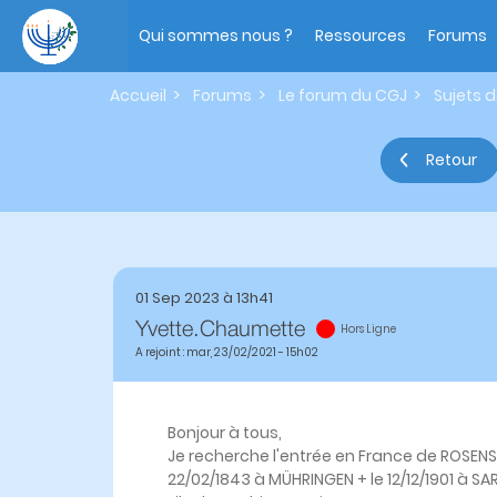
Aller
Main
au
navigation
Qui sommes nous ?
Ressources
Forums
contenu
principal
Accueil
Forums
Le forum du CGJ
Sujets 
Onglets
principaux
Retour
01 Sep 2023 à 13h41
Yvette.Chaumette
Hors Ligne
A rejoint : mar, 23/02/2021 - 15h02
Bonjour à tous,
Je recherche l'entrée en France de ROSENST
22/02/1843 à MÜHRINGEN + le 12/12/1901 à S