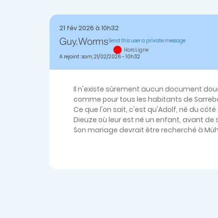
21 fév 2026 à 10h32
Send this user a private message
Guy.worms
Hors Ligne
A rejoint : sam, 21/02/2026 - 10h32
Il n'existe sûrement aucun document doua
comme pour tous les habitants de Sarrebou
Ce que l'on sait, c'est qu'Adolf, né du côt
Dieuze où leur est né un enfant, avant de s
Son mariage devrait être recherché à Mühr