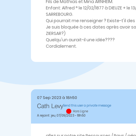
Fils de Mathias et Mina ARNHEIM.
Enfant: Alfred ° le 12/02/1877 à DIEUZE + le
SARREBOURG.
Qui pourrait me renseigner ? Existe-t'il d
Je suis bloquée à ces dates après avoir s
ZIERSAR?)
Quelqu'un aurait-il une idée????
Cordialement.
07 Sep 2023 à 18h50
Send this user a private message
Cath Levy
Hors Ligne
A rejoint : jeu, 07/09/2023 - 18h50
allez sur notre site Ressources / Pays / gé