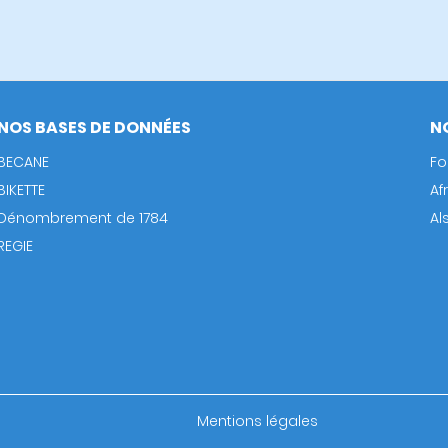
NOS BASES DE DONNÉES
N
BECANE
Fo
BIKETTE
Af
Dénombrement de 1784
Al
REGIE
Footer
Mentions légales
bottom