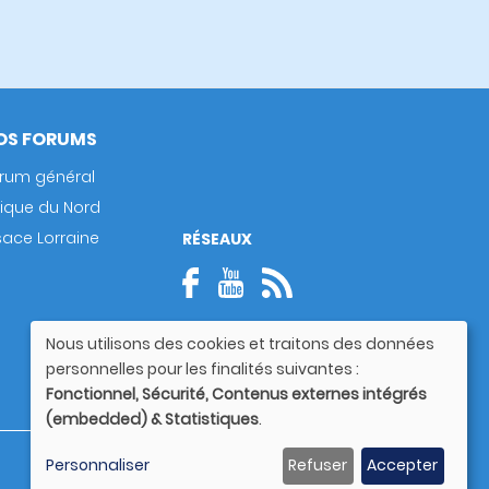
OS FORUMS
rum général
rique du Nord
sace Lorraine
RÉSEAUX
Nous utilisons des cookies et traitons des données
Utilisation
personnelles pour les finalités suivantes :
des
Fonctionnel, Sécurité, Contenus externes intégrés
données
(embedded) & Statistiques
.
personnelles
et
Guide utilisateur
Personnaliser
Refuser
Accepter
des