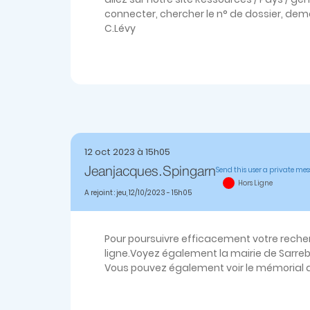
connecter, chercher le n° de dossier, dem
C.Lévy
12 oct 2023 à 15h05
Send this user a private me
Jeanjacques.spingarn
Hors Ligne
A rejoint : jeu, 12/10/2023 - 15h05
Pour poursuivre efficacement votre recherc
ligne.Voyez également la mairie de Sarreb
Vous pouvez également voir le mémorial d