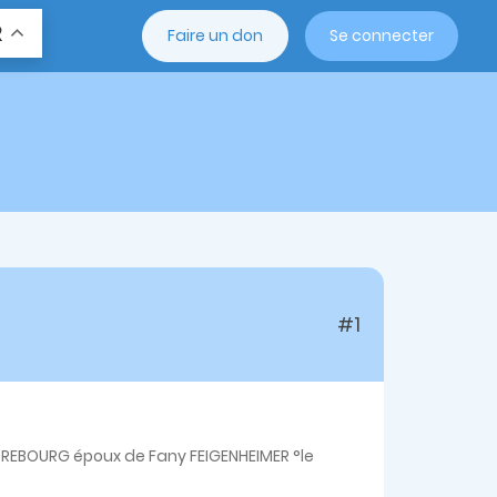
R
Faire un don
Se connecter
#1
SARREBOURG époux de Fany FEIGENHEIMER °le