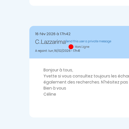
16 fév 2026 à 17h42
Send this user a private message
C.lazzarima
Hors Ligne
A rejoint : lun, 16/02/2026 - 17h41
Bonjour à tous,
Yvette si vous consultez toujours les écha
également des recherches. N'hésitez pas 
Bien à vous
Céline