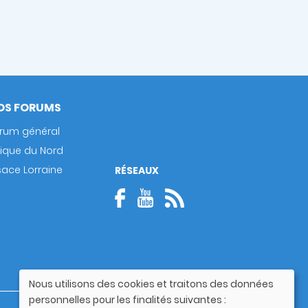
OS FORUMS
rum général
rique du Nord
sace Lorraine
RÉSEAUX
Nous utilisons des cookies et traitons des données
Utilisation
personnelles pour les finalités suivantes :
des