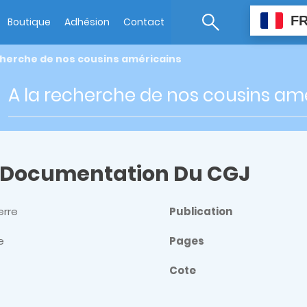
F
Boutique
Adhésion
Contact
cherche de nos cousins américains
A la recherche de nos cousins am
 Documentation Du CGJ
erre
Publication
e
Pages
Cote