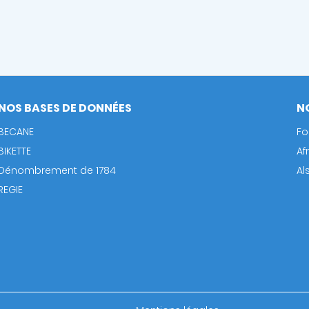
NOS BASES DE DONNÉES
N
BECANE
Fo
BIKETTE
Af
Dénombrement de 1784
Al
REGIE
Footer