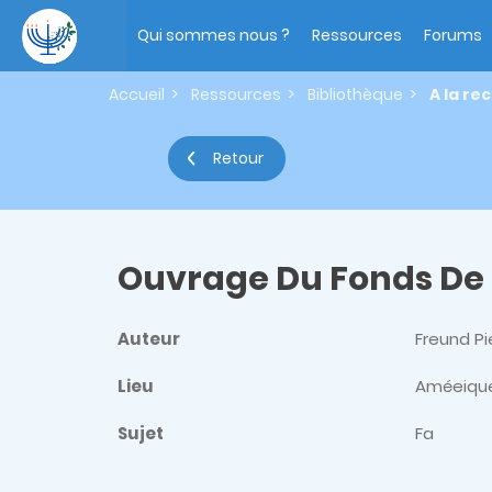
Aller
Main
au
navigation
Qui sommes nous ?
Ressources
Forums
contenu
principal
Accueil
Ressources
Bibliothèque
A la re
Retour
Ouvrage Du Fonds De
Auteur
Freund Pi
Lieu
Améeiqu
Sujet
Fa