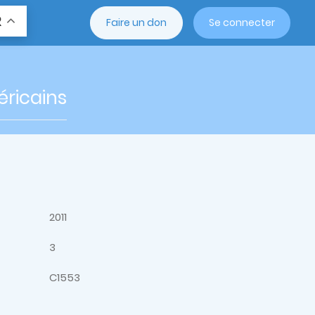
R
Faire un don
Se connecter
éricains
2011
3
C1553