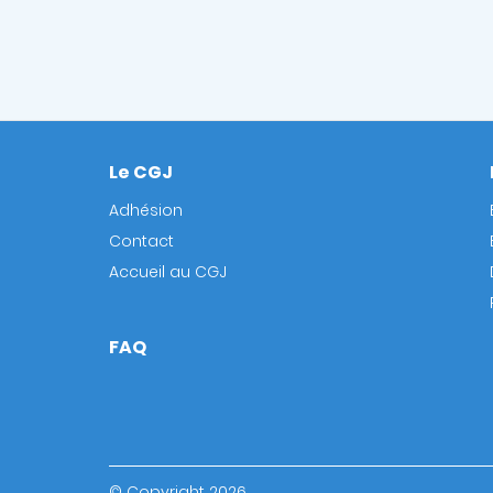
Le CGJ
Footer
Adhésion
Contact
Accueil au CGJ
FAQ
© Copyright 2026