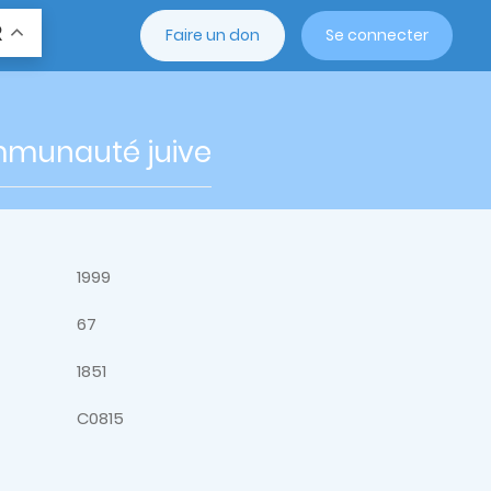
R
Faire un don
Se connecter
mmunauté juive
1999
67
1851
C0815