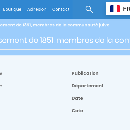
F
Boutique
Adhésion
Contact
ement de 1851, membres de la communauté juive
ement de 1851, membres de la co
re
Publication
m
Département
Date
Cote