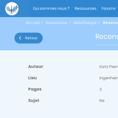
Aller
Main
au
navigation
Qui sommes nous ?
Ressources
Forums
contenu
principal
Accueil
Ressources
Bibliothèque
Recens
Recens
Retour
Auteur
Katz Pier
Lieu
Ingenhei
Pages
2
Sujet
Re