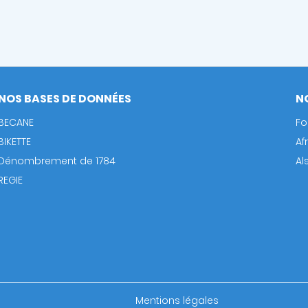
NOS BASES DE DONNÉES
N
BECANE
Fo
BIKETTE
Af
Dénombrement de 1784
Al
REGIE
Footer
Mentions légales
bottom