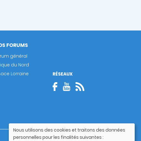
OS FORUMS
rum général
rique du Nord
sace Lorraine
RÉSEAUX
Nous utilisons des cookies et traitons des données
Utilisation
personnelles pour les finalités suivantes :
Guide utilisateur
des