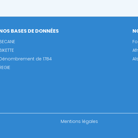
NOS BASES DE DONNÉES
N
BECANE
Fo
BIKETTE
Af
Dénombrement de 1784
Al
REGIE
Footer
Mentions légales
bottom