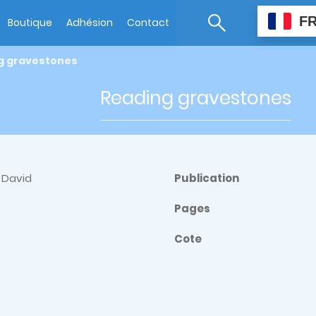
F
Boutique
Adhésion
Contact
g gravestones
Reading gravestones
r David
Publication
Pages
Cote