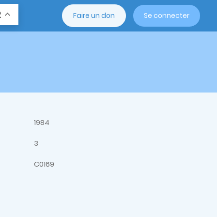
R
Faire un don
Se connecter
1984
3
C0169