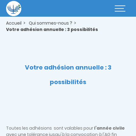
Aller
au
Basculer
contenu
la
principal
navigatio
Accueil
Qui sommes-nous ?
Votre adhésion annuelle : 3 possibilités
Votre adhésion annuelle : 3
possibilités
Toutes les adhésions sont valables pour
l’année civile
avec une
tolérance jusqu'à la convocation à l'AG fin