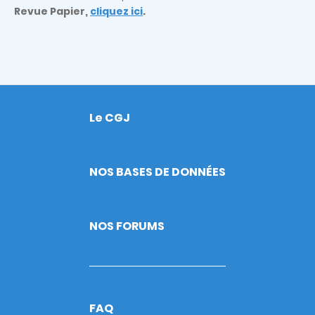
Revue Papier,
cliquez ici
.
Le CGJ
Footer
NOS BASES DE DONNÉES
NOS FORUMS
FAQ