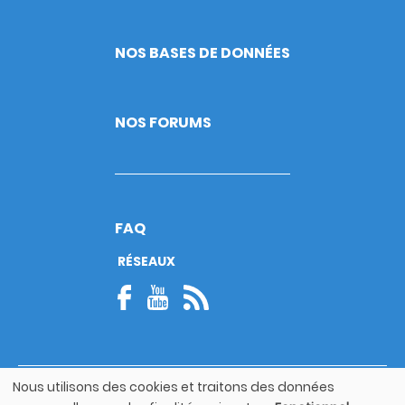
NOS BASES DE DONNÉES
NOS FORUMS
FAQ
RÉSEAUX
Nous utilisons des cookies et traitons des données
© Copyright 2026
Utilisation