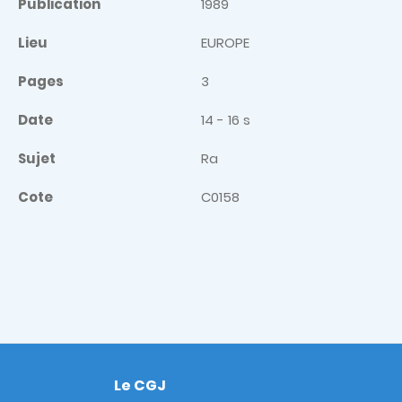
Publication
1989
Lieu
EUROPE
Pages
3
Date
14 - 16 s
Sujet
Ra
Cote
C0158
Le CGJ
Footer