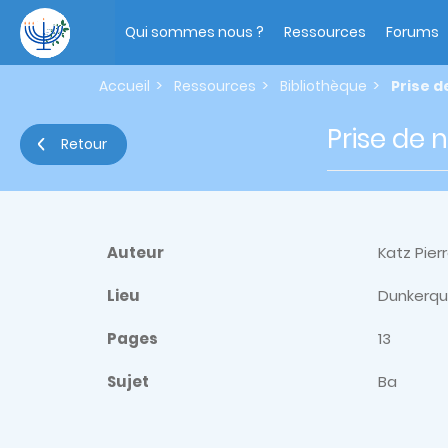
Aller
Main
au
navigation
Qui sommes nous ?
Ressources
Forums
contenu
principal
Accueil
Ressources
Bibliothèque
Prise d
Prise de 
Retour
Auteur
Katz Pier
Lieu
Dunkerq
Pages
13
Sujet
Ba