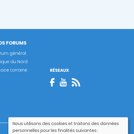
OS FORUMS
rum général
rique du Nord
sace Lorraine
RÉSEAUX
Nous utilisons des cookies et traitons des données
Utilisation
personnelles pour les finalités suivantes :
Guide utilisateur
des