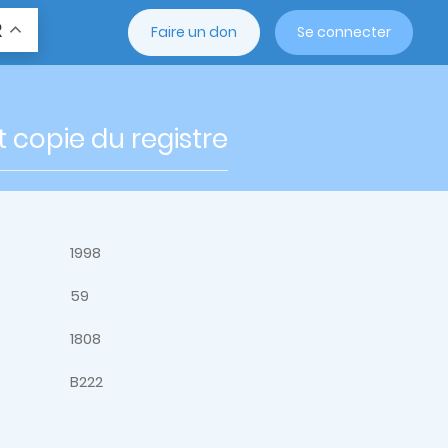
R
Faire un don
Se connecter
t copie du registre
1998
59
1808
B222