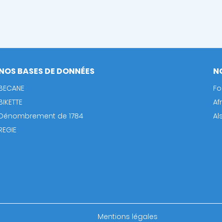
NOS BASES DE DONNÉES
N
BECANE
Fo
BIKETTE
Af
Dénombrement de 1784
Al
REGIE
Footer
Mentions légales
bottom