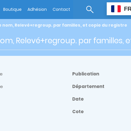
F
Boutique
Adhésion
Contact
e nom, Relevé+regroup. par familles, et copie du registre
nom, Relevé+regroup. par familles, e
re
Publication
ue
Département
Date
Cote