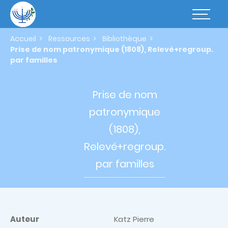
Aller
au
Basculer
contenu
la
principal
navigatio
Accueil
Ressources
Bibliothèque
Prise de nom patronymique (1808), Relevé+regroup.
par familles
Prise de
nom
patronymique
(1808),
Relevé+regroup.
par familles
Auteur
Katz Pierre